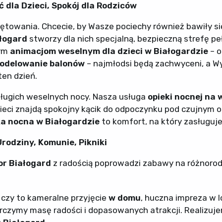
 dla Dzieci, Spokój dla Rodziców
ętowania. Chcecie, by Wasze pociechy również bawiły si
łogard
stworzy dla nich specjalną, bezpieczną strefę pe
cym
animacjom weselnym dla dzieci w Białogardzie
– o
odelowanie balonów
– najmłodsi będą zachwyceni, a Wy
ten dzień.
długich weselnych nocy. Nasza usługa
opieki nocnej na 
ieci znajdą spokojny kącik do odpoczynku pod czujnym 
a nocna w Białogardzie
to komfort, na który zasługuje
rodziny, Komunie, Pikniki
r Białogard
z radością poprowadzi zabawy na różnoro
, czy to kameralne przyjęcie
w domu
, huczna impreza w l
rczymy masę radości i dopasowanych atrakcji. Realizuj