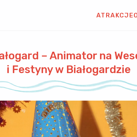
ATRAKCJE
iałogard – Animator na Wes
i Festyny w Białogardzie