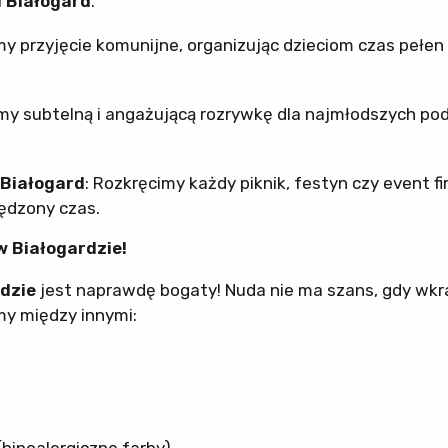
 Białogard
.
my przyjęcie komunijne, organizując dzieciom czas pełen
my subtelną i angażującą rozrywkę dla najmłodszych po
 Białogard
: Rozkręcimy każdy piknik, festyn czy event f
ędzony czas.
w Białogardzie!
rdzie
jest naprawdę bogaty! Nuda nie ma szans, gdy wkr
my między innymi:
(hipoalergiczne farby)