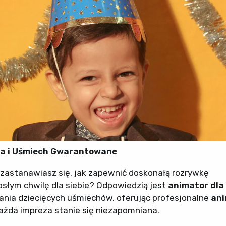
wa i Uśmiech Gwarantowane
 zastanawiasz się, jak zapewnić doskonałą rozrywkę
słym chwilę dla siebie? Odpowiedzią jest
animator dla 
nia dziecięcych uśmiechów, oferując profesjonalne
ani
 każda impreza stanie się niezapomniana.