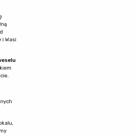
ę
łną
d
 i Wasi
weselu
okiem
cie.
dnych
okalu,
emy