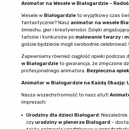
Animator na Wesele w Białogardzie – Radość
Wesele w
Białogardzie
to wyjątkowy czas świ
fantastycznie? Nasz
animator na wesele Bia
śmiechu, gier i kreatywności. Dzięki angażują
tańców i konkursów po
malowanie twarzy
i
m
goście będziecie mogli swobodnie celebrować 
Zapewniamy również ciągłość opieki podczas 
w Białogardzie
to gwarancja, że zmęczone dz
profesjonalnego animatora.
Bezpieczna opiek
Animator w Białogardzie na Każdą Okazję: U
Nasza wszechstronność to nasz atut!
Animato
imprezach:
Urodziny dla dzieci Białogard
: Niezależnie
czy
urodziny w plenerze Białogard
– dosta