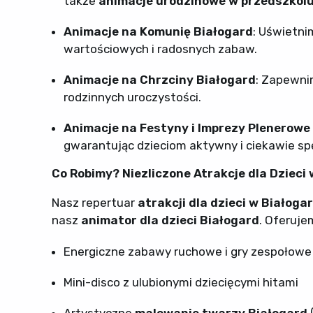
także
animacje urodzinowe w przedszkolu
Animacje na Komunię Białogard
: Uświetni
wartościowych i radosnych zabaw.
Animacje na Chrzciny Białogard
: Zapewni
rodzinnych uroczystości.
Animacje na Festyny i Imprezy Plenerowe
gwarantując dzieciom aktywny i ciekawie sp
Co Robimy? Niezliczone Atrakcje dla Dzieci 
Nasz repertuar
atrakcji dla dzieci w Białoga
nasz
animator dla dzieci Białogard
. Oferuje
Energiczne zabawy ruchowe i gry zespołowe
Mini-disco z ulubionymi dziecięcymi hitami
Artystyczne
malowanie twarzy Białogard