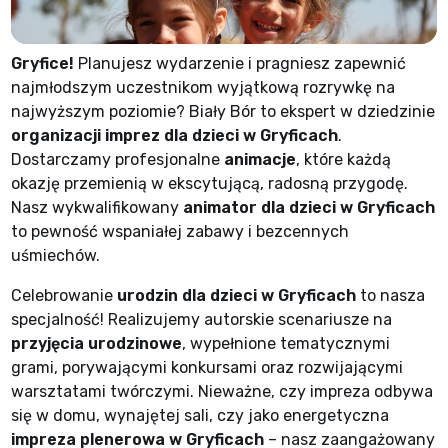
Gryfice!
Planujesz wydarzenie i pragniesz zapewnić
najmłodszym uczestnikom wyjątkową rozrywkę na
najwyższym poziomie? Biały Bór to ekspert w dziedzinie
organizacji imprez dla dzieci w Gryficach
.
Dostarczamy profesjonalne
animacje
, które każdą
okazję przemienią w ekscytującą, radosną przygodę.
Nasz wykwalifikowany
animator dla dzieci w Gryficach
to pewność wspaniałej zabawy i bezcennych
uśmiechów.
Celebrowanie
urodzin dla dzieci w Gryficach
to nasza
specjalność! Realizujemy autorskie scenariusze na
przyjęcia urodzinowe
, wypełnione tematycznymi
grami, porywającymi konkursami oraz rozwijającymi
warsztatami twórczymi. Nieważne, czy impreza odbywa
się w domu, wynajętej sali, czy jako energetyczna
impreza plenerowa w Gryficach
– nasz zaangażowany