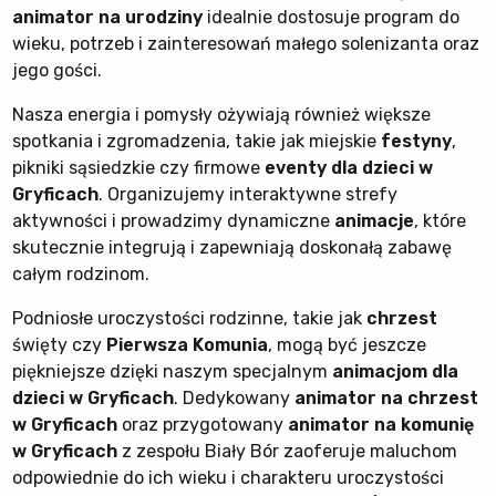
animator na urodziny
idealnie dostosuje program do
wieku, potrzeb i zainteresowań małego solenizanta oraz
jego gości.
Nasza energia i pomysły ożywiają również większe
spotkania i zgromadzenia, takie jak miejskie
festyny
,
pikniki sąsiedzkie czy firmowe
eventy dla dzieci w
Gryficach
. Organizujemy interaktywne strefy
aktywności i prowadzimy dynamiczne
animacje
, które
skutecznie integrują i zapewniają doskonałą zabawę
całym rodzinom.
Podniosłe uroczystości rodzinne, takie jak
chrzest
święty czy
Pierwsza Komunia
, mogą być jeszcze
piękniejsze dzięki naszym specjalnym
animacjom dla
dzieci w Gryficach
. Dedykowany
animator na chrzest
w Gryficach
oraz przygotowany
animator na komunię
w Gryficach
z zespołu Biały Bór zaoferuje maluchom
odpowiednie do ich wieku i charakteru uroczystości