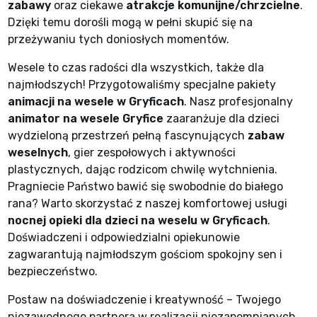
zabawy
oraz ciekawe
atrakcje komunijne/chrzcielne
.
Dzięki temu dorośli mogą w pełni skupić się na
przeżywaniu tych doniosłych momentów.
Wesele to czas radości dla wszystkich, także dla
najmłodszych! Przygotowaliśmy specjalne pakiety
animacji na wesele w Gryficach
. Nasz profesjonalny
animator na wesele Gryfice
zaaranżuje dla dzieci
wydzieloną przestrzeń pełną fascynujących
zabaw
weselnych
, gier zespołowych i aktywności
plastycznych, dając rodzicom chwilę wytchnienia.
Pragniecie Państwo bawić się swobodnie do białego
rana? Warto skorzystać z naszej komfortowej usługi
nocnej opieki dla dzieci na weselu w Gryficach
.
Doświadczeni i odpowiedzialni opiekunowie
zagwarantują najmłodszym gościom spokojny sen i
bezpieczeństwo.
Postaw na doświadczenie i kreatywność – Twojego
niezawodnego partnera w realizacji niezapomnianych