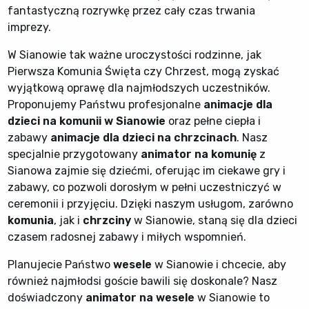
fantastyczną rozrywkę przez cały czas trwania
imprezy.
W Sianowie tak ważne uroczystości rodzinne, jak
Pierwsza Komunia Święta czy Chrzest, mogą zyskać
wyjątkową oprawę dla najmłodszych uczestników.
Proponujemy Państwu profesjonalne
animacje dla
dzieci na komunii w Sianowie
oraz pełne ciepła i
zabawy
animacje dla dzieci na chrzcinach
. Nasz
specjalnie przygotowany
animator na komunię
z
Sianowa zajmie się dziećmi, oferując im ciekawe gry i
zabawy, co pozwoli dorosłym w pełni uczestniczyć w
ceremonii i przyjęciu. Dzięki naszym usługom, zarówno
komunia
, jak i
chrzciny
w Sianowie, staną się dla dzieci
czasem radosnej zabawy i miłych wspomnień.
Planujecie Państwo
wesele
w Sianowie i chcecie, aby
również najmłodsi goście bawili się doskonale? Nasz
doświadczony
animator na wesele
w Sianowie to