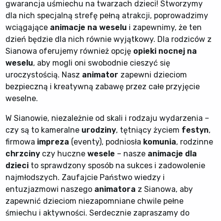
gwarancja uśmiechu na twarzach dzieci! Stworzymy
dla nich specjalną strefę pełną atrakcji, poprowadzimy
wciągające
animacje na weselu
i zapewnimy, że ten
dzień będzie dla nich równie wyjątkowy. Dla rodziców z
Sianowa oferujemy również opcję
opieki nocnej na
weselu
, aby mogli oni swobodnie cieszyć się
uroczystością. Nasz
animator
zapewni dzieciom
bezpieczną i kreatywną zabawę przez całe przyjęcie
weselne.
W Sianowie, niezależnie od skali i rodzaju wydarzenia –
czy są to kameralne
urodziny
, tętniący życiem
festyn
,
firmowa
impreza
(eventy), podniosła
komunia
, rodzinne
chrzciny
czy huczne
wesele
– nasze
animacje dla
dzieci
to sprawdzony sposób na sukces i zadowolenie
najmłodszych. Zaufajcie Państwo wiedzy i
entuzjazmowi naszego
animatora
z Sianowa, aby
zapewnić dzieciom niezapomniane chwile pełne
śmiechu i aktywności. Serdecznie zapraszamy do