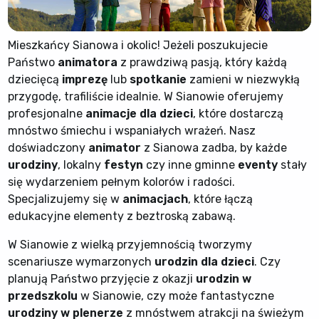
Mieszkańcy Sianowa i okolic! Jeżeli poszukujecie
Państwo
animatora
z prawdziwą pasją, który każdą
dziecięcą
imprezę
lub
spotkanie
zamieni w niezwykłą
przygodę, trafiliście idealnie. W Sianowie oferujemy
profesjonalne
animacje dla dzieci
, które dostarczą
mnóstwo śmiechu i wspaniałych wrażeń. Nasz
doświadczony
animator
z Sianowa zadba, by każde
urodziny
, lokalny
festyn
czy inne gminne
eventy
stały
się wydarzeniem pełnym kolorów i radości.
Specjalizujemy się w
animacjach
, które łączą
edukacyjne elementy z beztroską zabawą.
W Sianowie z wielką przyjemnością tworzymy
scenariusze wymarzonych
urodzin dla dzieci
. Czy
planują Państwo przyjęcie z okazji
urodzin w
przedszkolu
w Sianowie, czy może fantastyczne
urodziny w plenerze
z mnóstwem atrakcji na świeżym