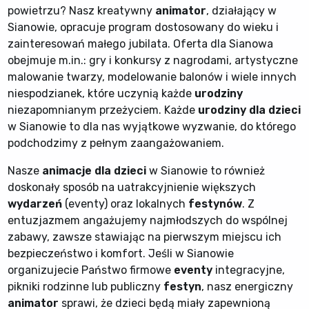
powietrzu? Nasz kreatywny
animator
, działający w
Sianowie, opracuje program dostosowany do wieku i
zainteresowań małego jubilata. Oferta dla Sianowa
obejmuje m.in.: gry i konkursy z nagrodami, artystyczne
malowanie twarzy, modelowanie balonów i wiele innych
niespodzianek, które uczynią każde
urodziny
niezapomnianym przeżyciem. Każde
urodziny dla dzieci
w Sianowie to dla nas wyjątkowe wyzwanie, do którego
podchodzimy z pełnym zaangażowaniem.
Nasze
animacje dla dzieci
w Sianowie to również
doskonały sposób na uatrakcyjnienie większych
wydarzeń
(eventy) oraz lokalnych
festynów
. Z
entuzjazmem angażujemy najmłodszych do wspólnej
zabawy, zawsze stawiając na pierwszym miejscu ich
bezpieczeństwo i komfort. Jeśli w Sianowie
organizujecie Państwo firmowe
eventy
integracyjne,
pikniki rodzinne lub publiczny
festyn
, nasz energiczny
animator
sprawi, że dzieci będą miały zapewnioną