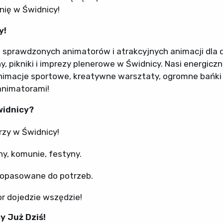
nię w Świdnicy!
y!
 sprawdzonych animatorów i atrakcyjnych animacji dla d
pikniki i imprezy plenerowe w Świdnicy. Nasi energiczn
animacje sportowe, kreatywne warsztaty, ogromne bańki
animatorami!
widnicy?
rzy w Świdnicy!
ny, komunie, festyny.
dopasowane do potrzeb.
or dojedzie wszędzie!
y Już Dziś!