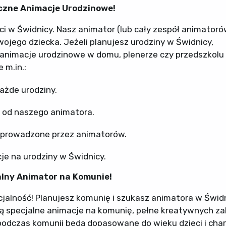
czne Animacje Urodzinowe!
i w Świdnicy. Nasz animator (lub cały zespół animatoró
jego dziecka. Jeżeli planujesz urodziny w Świdnicy,
 animacje urodzinowe w domu, plenerze czy przedszkolu
 m.in.:
ażde urodziny.
 od naszego animatora.
 prowadzone przez animatorów.
e na urodziny w Świdnicy.
alny Animator na Komunie!
jalność! Planujesz komunię i szukasz animatora w Świdn
ują specjalne animacje na komunię, pełne kreatywnych z
podczas komunii będą dopasowane do wieku dzieci i cha