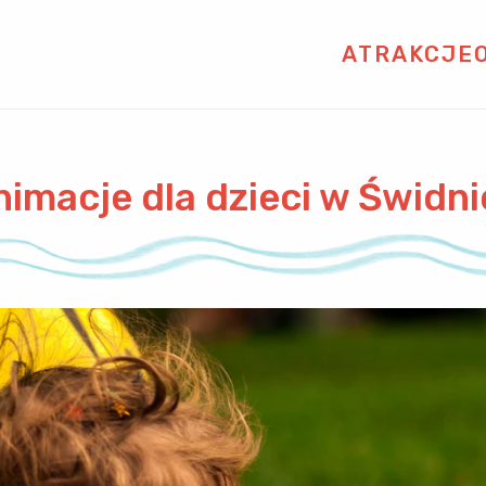
ATRAKCJE
nimacje dla dzieci w Świdni