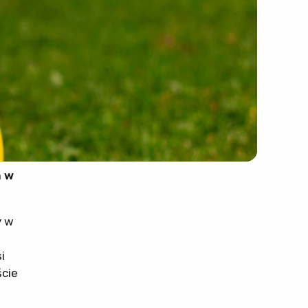
n w
y w
i
ście