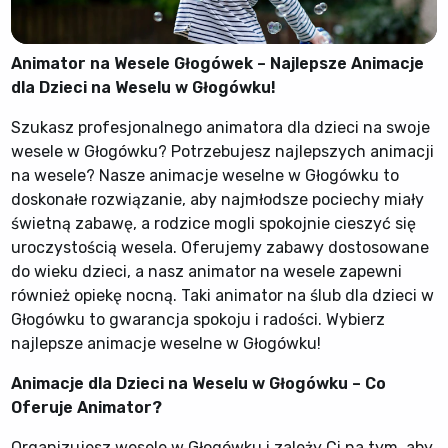
Animator na Wesele Głogówek – Najlepsze Animacje
dla Dzieci na Weselu w Głogówku!
Szukasz profesjonalnego animatora dla dzieci na swoje
wesele w Głogówku? Potrzebujesz najlepszych animacji
na wesele? Nasze animacje weselne w Głogówku to
doskonałe rozwiązanie, aby najmłodsze pociechy miały
świetną zabawę, a rodzice mogli spokojnie cieszyć się
uroczystością wesela. Oferujemy zabawy dostosowane
do wieku dzieci, a nasz animator na wesele zapewni
również opiekę nocną. Taki animator na ślub dla dzieci w
Głogówku to gwarancja spokoju i radości. Wybierz
najlepsze animacje weselne w Głogówku!
Animacje dla Dzieci na Weselu w Głogówku – Co
Oferuje Animator?
Organizujesz wesele w Głogówku i zależy Ci na tym, aby