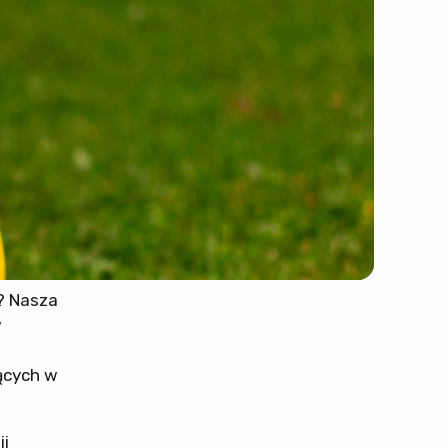
? Nasza
w
ących w
ii