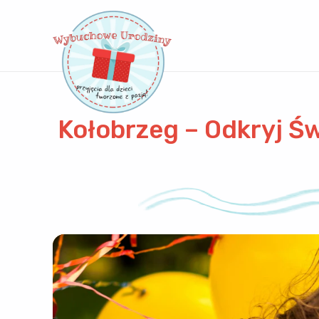
Kołobrzeg – Odkryj Ś