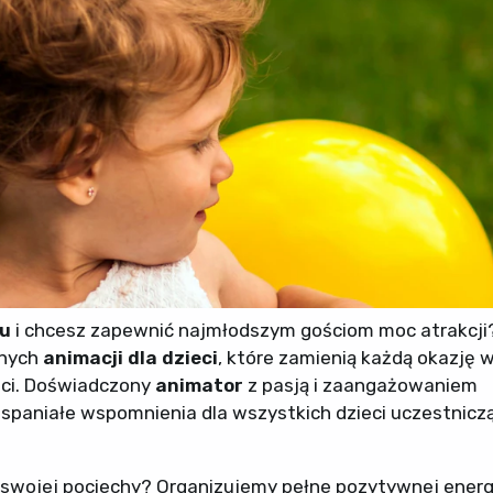
gu
i chcesz zapewnić najmłodszym gościom moc atrakcji
lnych
animacji dla dzieci
, które zamienią każdą okazję 
ści. Doświadczony
animator
z pasją i zaangażowaniem
paniałe wspomnienia dla wszystkich dzieci uczestnicz
 swojej pociechy? Organizujemy pełne pozytywnej energ