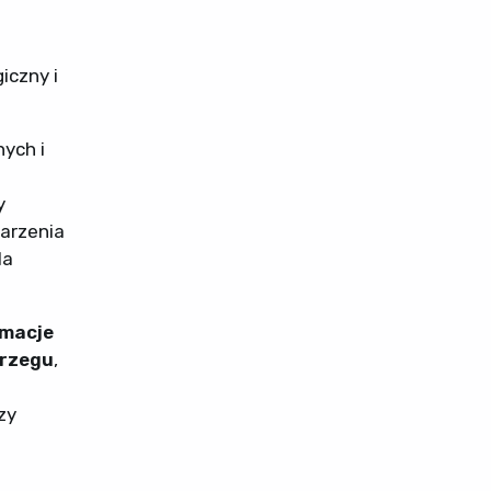
iczny i
ych i
y
arzenia
la
imacje
brzegu
,
zy