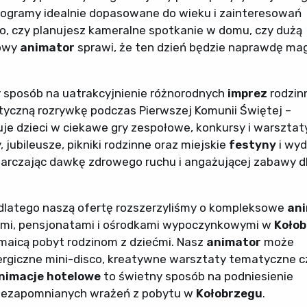
rogramy idealnie dopasowane do wieku i zainteresowań
ego, czy planujesz kameralne spotkanie w domu, czy dużą
łowy
animator
sprawi, że ten dzień będzie naprawdę mag
 sposób na uatrakcyjnienie różnorodnych
imprez
rodzinn
yczną rozrywkę podczas Pierwszej Komunii Świętej –
e dzieci w ciekawe gry zespołowe, konkursy i warsztat
jubileusze, pikniki rodzinne oraz miejskie
festyny
i wyd
tarczając dawkę zdrowego ruchu i angażującej zabawy d
 dlatego naszą ofertę rozszerzyliśmy o kompleksowe
an
ami, pensjonatami i ośrodkami wypoczynkowymi w
Koło
maicą pobyt rodzinom z dziećmi. Nasz
animator
może
nergiczne mini-disco, kreatywne warsztaty tematyczne c
nimacje hotelowe
to świetny sposób na podniesienie
 niezapomnianych wrażeń z pobytu w
Kołobrzegu
.