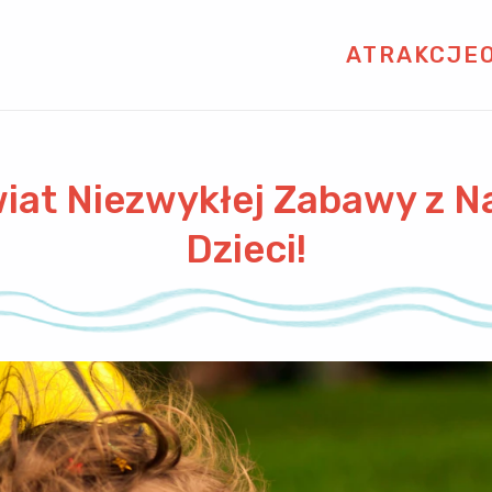
ATRAKCJE
wiat Niezwykłej Zabawy z N
Dzieci!