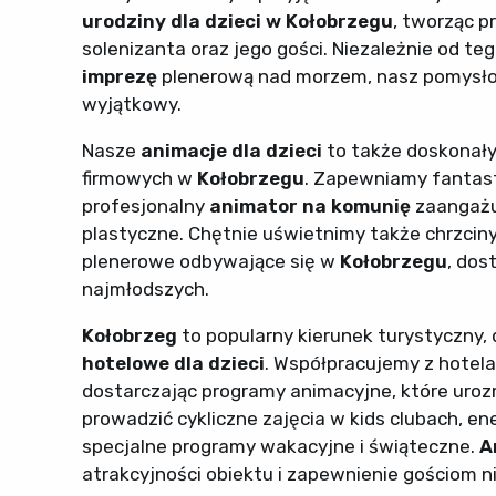
urodziny dla dzieci w Kołobrzegu
, tworząc p
solenizanta oraz jego gości. Niezależnie od t
imprezę
plenerową nad morzem, nasz pomys
wyjątkowy.
Nasze
animacje dla dzieci
to także doskonały
firmowych w
Kołobrzegu
. Zapewniamy fantast
profesjonalny
animator na komunię
zaangażuj
plastyczne. Chętnie uświetnimy także chrzciny, 
plenerowe odbywające się w
Kołobrzegu
, dos
najmłodszych.
Kołobrzeg
to popularny kierunek turystyczny,
hotelowe dla dzieci
. Współpracujemy z hotel
dostarczając programy animacyjne, które uroz
prowadzić cykliczne zajęcia w kids clubach, e
specjalne programy wakacyjne i świąteczne.
A
atrakcyjności obiektu i zapewnienie gościom