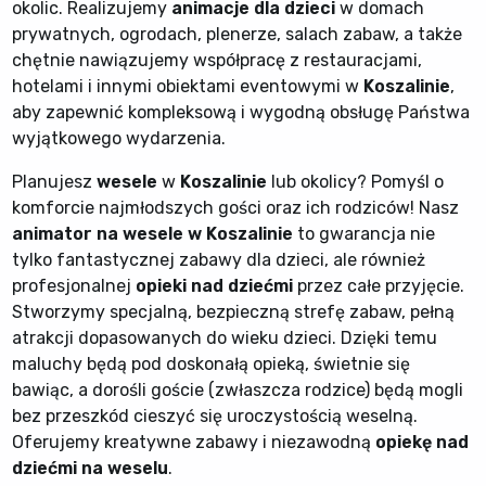
okolic. Realizujemy
animacje dla dzieci
w domach
prywatnych, ogrodach, plenerze, salach zabaw, a także
chętnie nawiązujemy współpracę z restauracjami,
hotelami i innymi obiektami eventowymi w
Koszalinie
,
aby zapewnić kompleksową i wygodną obsługę Państwa
wyjątkowego wydarzenia.
Planujesz
wesele
w
Koszalinie
lub okolicy? Pomyśl o
komforcie najmłodszych gości oraz ich rodziców! Nasz
animator na wesele w Koszalinie
to gwarancja nie
tylko fantastycznej zabawy dla dzieci, ale również
profesjonalnej
opieki nad dziećmi
przez całe przyjęcie.
Stworzymy specjalną, bezpieczną strefę zabaw, pełną
atrakcji dopasowanych do wieku dzieci. Dzięki temu
maluchy będą pod doskonałą opieką, świetnie się
bawiąc, a dorośli goście (zwłaszcza rodzice) będą mogli
bez przeszkód cieszyć się uroczystością weselną.
Oferujemy kreatywne zabawy i niezawodną
opiekę nad
dziećmi na weselu
.