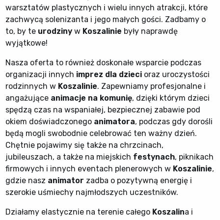
warsztatów plastycznych i wielu innych atrakcji, które
zachwycą solenizanta i jego małych gości. Zadbamy o
to, by te
urodziny
w
Koszalinie
były naprawdę
wyjątkowe!
Nasza oferta to również doskonałe wsparcie podczas
organizacji innych
imprez dla dzieci
oraz uroczystości
rodzinnych w
Koszalinie
. Zapewniamy profesjonalne i
angażujące
animacje na komunię
, dzięki którym dzieci
spędzą czas na wspaniałej, bezpiecznej zabawie pod
okiem doświadczonego
animatora
, podczas gdy dorośli
będą mogli swobodnie celebrować ten ważny dzień.
Chętnie pojawimy się także na chrzcinach,
jubileuszach, a także na miejskich
festynach
, piknikach
firmowych i innych eventach plenerowych w
Koszalinie
,
gdzie nasz
animator
zadba o pozytywną energię i
szerokie uśmiechy najmłodszych uczestników.
Działamy elastycznie na terenie całego
Koszalin
a i