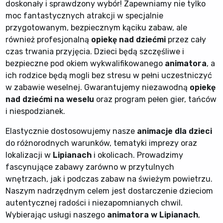
doskonały i sprawdzony wybór! Zapewniamy nie tylko
moc fantastycznych atrakcji w specjalnie
przygotowanym, bezpiecznym kąciku zabaw, ale
również profesjonalną
opiekę nad dziećmi
przez cały
czas trwania przyjęcia. Dzieci będą szczęśliwe i
bezpieczne pod okiem wykwalifikowanego
animatora
, a
ich rodzice będą mogli bez stresu w pełni uczestniczyć
w zabawie weselnej. Gwarantujemy niezawodną
opiekę
nad dziećmi na weselu
oraz program pełen gier, tańców
i niespodzianek.
Elastycznie dostosowujemy nasze
animacje dla dzieci
do różnorodnych warunków, tematyki imprezy oraz
lokalizacji w
Lipianach
i okolicach. Prowadzimy
fascynujące zabawy zarówno w przytulnych
wnętrzach, jak i podczas zabaw na świeżym powietrzu.
Naszym nadrzędnym celem jest dostarczenie dzieciom
autentycznej radości i niezapomnianych chwil.
Wybierając usługi naszego
animatora w Lipianach
,