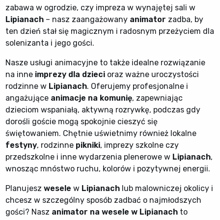
zabawa w ogrodzie, czy impreza w wynajętej sali w
Lipianach
– nasz zaangażowany
animator
zadba, by
ten dzień stał się magicznym i radosnym przeżyciem dla
solenizanta i jego gości.
Nasze usługi animacyjne to także idealne rozwiązanie
na inne
imprezy dla dzieci
oraz ważne uroczystości
rodzinne w
Lipianach
. Oferujemy profesjonalne i
angażujące
animacje na komunię
, zapewniając
dzieciom wspaniałą, aktywną rozrywkę, podczas gdy
dorośli goście mogą spokojnie cieszyć się
świętowaniem. Chętnie uświetnimy również lokalne
festyny
, rodzinne
pikniki
, imprezy szkolne czy
przedszkolne i inne wydarzenia plenerowe w
Lipianach
,
wnosząc mnóstwo ruchu, kolorów i pozytywnej energii.
Planujesz
wesele
w
Lipianach
lub malowniczej okolicy i
chcesz w szczególny sposób zadbać o najmłodszych
gości? Nasz
animator na wesele w Lipianach
to