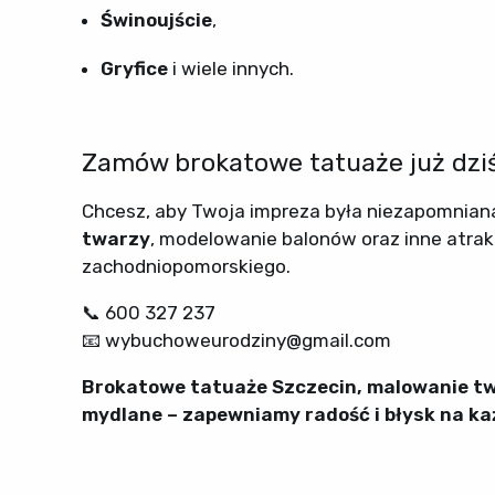
Świnoujście
,
Gryfice
i wiele innych.
Zamów brokatowe tatuaże już dziś
Chcesz, aby Twoja impreza była niezapomnia
twarzy
, modelowanie balonów oraz inne atrak
zachodniopomorskiego.
📞 600 327 237
📧 wybuchoweurodziny@gmail.com
Brokatowe tatuaże Szczecin, malowanie twar
mydlane – zapewniamy radość i błysk na każ