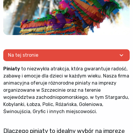
expand_more
Na tej stronie
Piniaty
to niezwykła atrakcja, która gwarantuje radość,
zabawę i emocje dla dzieci w każdym wieku. Nasza firma
animacyjna oferuje różnorodne piniaty na imprezy
organizowane w Szczecinie oraz na terenie
województwa zachodniopomorskiego, w tym Stargardu,
Kobylanki, Łobza, Polic, Różańska, Goleniowa,
Świnoujścia, Gryfic i innych miejscowości.
Dlaczego piniaty to idealny wybór na imprezę