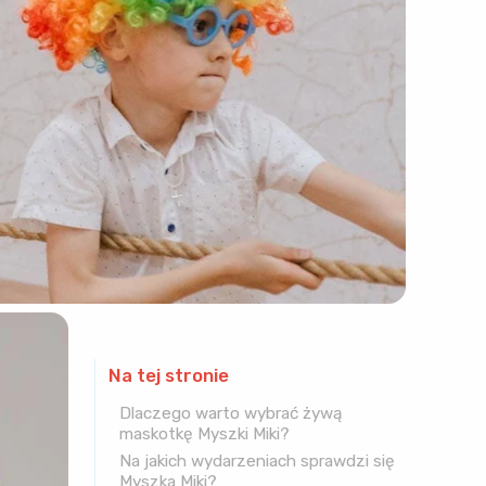
Na tej stronie
Dlaczego warto wybrać żywą
maskotkę Myszki Miki?
Na jakich wydarzeniach sprawdzi się
Myszka Miki?