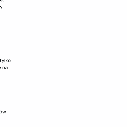
 w
tylko
ę na
tów