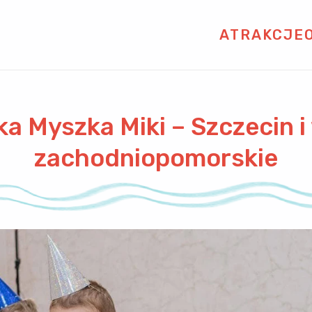
ATRAKCJE
a Myszka Miki – Szczecin 
zachodniopomorskie