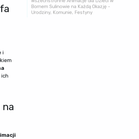
Wszechstronne Animacje dla Dzieci w
fa
Bornem Sulinowie na Każdą Okazję -
Urodziny, Komunie, Festyny
 i
okiem
na
 ich
 na
imacji