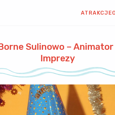
ATRAKCJE
 Borne Sulinowo – Animator 
Imprezy