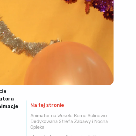
cie
atora
Na tej stronie
nimacje
Animator na Wesele Borne Sulinowo –
Dedykowana Strefa Zabawy i Nocna
Opieka