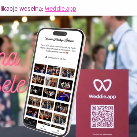
likacje weselną:
Weddie.app