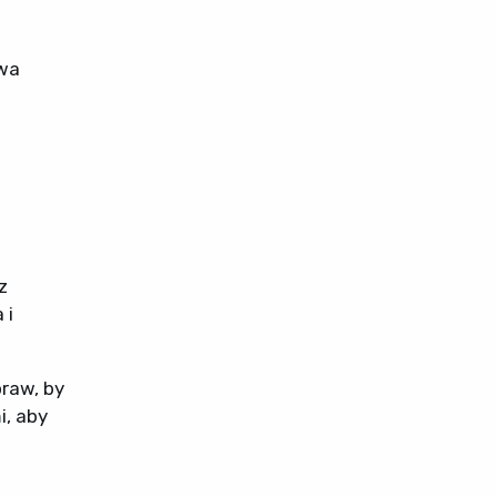
owa
z
 i
raw, by
i, aby