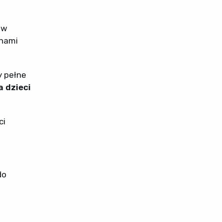
 w
 nami
y pełne
a dzieci
ci
do