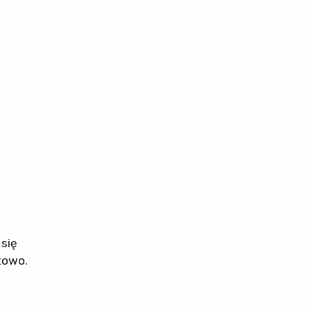
 się
rtowo.