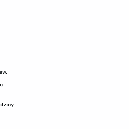
aw.
ru
odziny