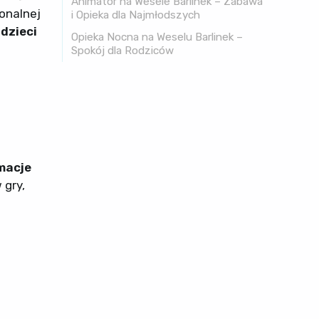
Animator na Wesele Barlinek – Zabawa
onalnej
i Opieka dla Najmłodszych
 dzieci
Opieka Nocna na Weselu Barlinek –
Spokój dla Rodziców
macje
 gry,