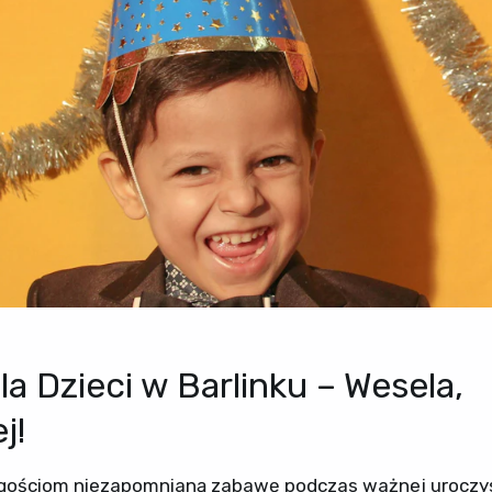
a Dzieci w Barlinku – Wesela,
j!
gościom niezapomnianą zabawę podczas ważnej uroczy