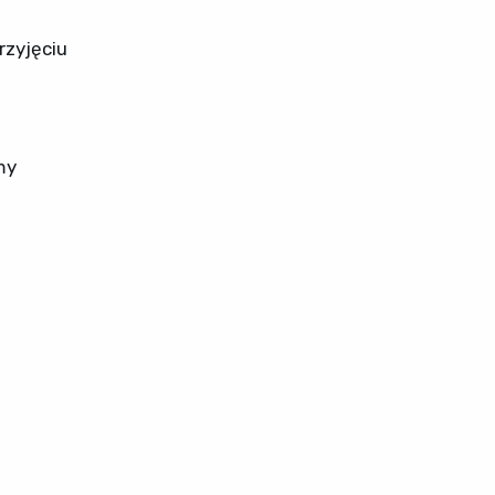
rzyjęciu
my