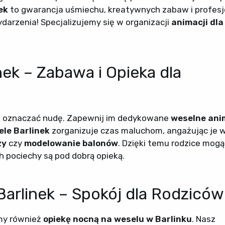
ek
to gwarancja uśmiechu, kreatywnych zabaw i profesj
darzenia! Specjalizujemy się w organizacji
animacji dla
nek – Zabawa i Opieka dla
że oznaczać nudę. Zapewnij im dedykowane
weselne ani
le Barlinek
zorganizuje czas maluchom, angażując je w
zy
czy
modelowanie balonów
. Dzięki temu rodzice mogą
ch pociechy są pod dobrą opieką.
arlinek – Spokój dla Rodziców
my również
opiekę nocną na weselu w Barlinku
. Nasz