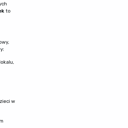
ych
ek
to
mowy,
y:
lokalu,
zieci w
ym