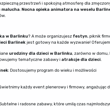
zpieczną przestrzeń i spokojną atmosferę dla zmęczon
u malucha
.
Nocna opieka animatora na weselu Barlin
ów.
ka w Barlinku
? A może organizujesz
festyn
, piknik fir
ieci Barlinek
jest gotowy na każde wyzwanie! Oferujem
niane
urodziny dla dzieci w Barlinku
, zarówno w domu, 
towujemy tematyczne zabawy i
atrakcje dla dzieci
.
inek
: Dostosujemy program do wieku i możliwości
Uświetnimy każdy event plenerowy i firmowy, angażując d
 Subtelne i radosne zabawy, które umilą czas najmłodsz