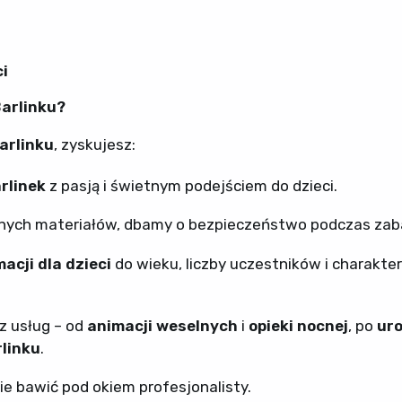
ci
arlinku?
arlinku
, zyskujesz:
rlinek
z pasją i świetnym podejściem do dzieci.
ych materiałów, dbamy o bezpieczeństwo podczas zab
acji dla dzieci
do wieku, liczby uczestników i charakte
z usług – od
animacji weselnych
i
opieki nocnej
, po
ur
linku
.
ie bawić pod okiem profesjonalisty.