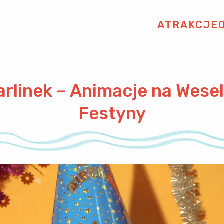
ATRAKCJE
arlinek – Animacje na Wesel
Festyny