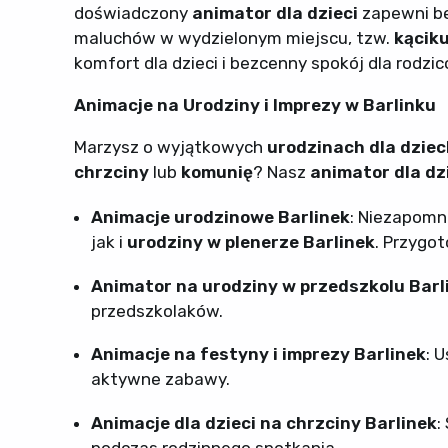
doświadczony
animator dla dzieci
zapewni be
maluchów w wydzielonym miejscu, tzw.
kącik
komfort dla dzieci i bezcenny spokój dla rodzic
Animacje na Urodziny i Imprezy w Barlinku
Marzysz o wyjątkowych
urodzinach dla dziec
chrzciny
lub
komunię
? Nasz
animator dla dz
Animacje urodzinowe Barlinek
: Niezapom
jak i
urodziny w plenerze Barlinek
. Przygo
Animator na urodziny w przedszkolu Barl
przedszkolaków.
Animacje na festyny i imprezy Barlinek
: 
aktywne zabawy.
Animacje dla dzieci na chrzciny Barlinek
: