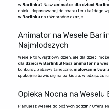
w
Barlinku
? Nasz
animator dla dzieci Barlin
opieki, dopasowanej do charakteru każdego wy
w Barlinku
na różnorodne okazje.
Animator na Wesele Barli
Najmłodszych
Wesele to wyjątkowy dzień, ale dla dzieci mo
dla dzieci w Barlinku
! Nasz
animator na wese
konkursy, zabawy taneczne,
malowanie twar
spokojnie bawić się na parkiecie, wiedząc, że i
Opieka Nocna na Weselu B
Planujesz wesele do późnych godzin? Oferuje