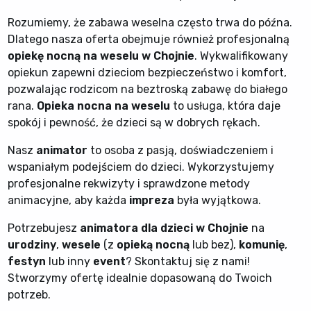
Rozumiemy, że zabawa weselna często trwa do późna.
Dlatego nasza oferta obejmuje również profesjonalną
opiekę nocną na weselu w Chojnie
. Wykwalifikowany
opiekun zapewni dzieciom bezpieczeństwo i komfort,
pozwalając rodzicom na beztroską zabawę do białego
rana.
Opieka nocna na weselu
to usługa, która daje
spokój i pewność, że dzieci są w dobrych rękach.
Nasz
animator
to osoba z pasją, doświadczeniem i
wspaniałym podejściem do dzieci. Wykorzystujemy
profesjonalne rekwizyty i sprawdzone metody
animacyjne, aby każda
impreza
była wyjątkowa.
Potrzebujesz
animatora dla dzieci w Chojnie
na
urodziny
,
wesele
(z
opieką nocną
lub bez),
komunię
,
festyn
lub inny
event
? Skontaktuj się z nami!
Stworzymy ofertę idealnie dopasowaną do Twoich
potrzeb.