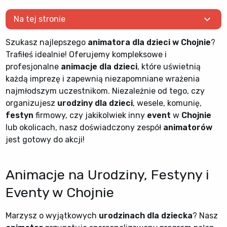
expand_more
Na tej stronie
Szukasz najlepszego
animatora dla dzieci w Chojnie
?
Trafiłeś idealnie! Oferujemy kompleksowe i
profesjonalne
animacje dla dzieci
, które uświetnią
każdą imprezę i zapewnią niezapomniane wrażenia
najmłodszym uczestnikom. Niezależnie od tego, czy
organizujesz
urodziny dla dzieci
, wesele, komunię,
festyn
firmowy, czy jakikolwiek inny
event
w
Chojnie
lub okolicach, nasz doświadczony zespół
animatorów
jest gotowy do akcji!
Animacje na Urodziny, Festyny i
Eventy w Chojnie
Marzysz o wyjątkowych
urodzinach dla dziecka
? Nasz