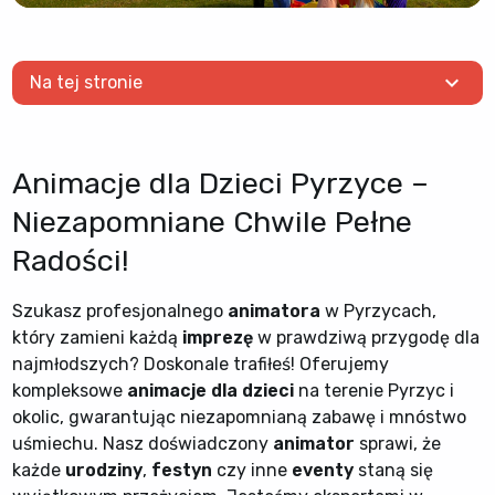
expand_more
Na tej stronie
Animacje dla Dzieci Pyrzyce –
Niezapomniane Chwile Pełne
Radości!
Szukasz profesjonalnego
animatora
w Pyrzycach,
który zamieni każdą
imprezę
w prawdziwą przygodę dla
najmłodszych? Doskonale trafiłeś! Oferujemy
kompleksowe
animacje dla dzieci
na terenie Pyrzyc i
okolic, gwarantując niezapomnianą zabawę i mnóstwo
uśmiechu. Nasz doświadczony
animator
sprawi, że
każde
urodziny
,
festyn
czy inne
eventy
staną się