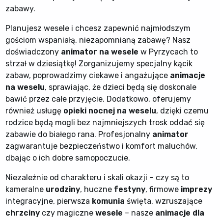
zabawy.
Planujesz wesele i chcesz zapewnić najmłodszym
gościom wspaniałą, niezapomnianą zabawę? Nasz
doświadczony
animator na wesele
w Pyrzycach to
strzał w dziesiątkę! Zorganizujemy specjalny kącik
zabaw, poprowadzimy ciekawe i angażujące
animacje
na weselu
, sprawiając, że dzieci będą się doskonale
bawić przez całe przyjęcie. Dodatkowo, oferujemy
również usługę
opieki nocnej na weselu
, dzięki czemu
rodzice będą mogli bez najmniejszych trosk oddać się
zabawie do białego rana. Profesjonalny
animator
zagwarantuje bezpieczeństwo i komfort maluchów,
dbając o ich dobre samopoczucie.
Niezależnie od charakteru i skali okazji – czy są to
kameralne
urodziny
, huczne
festyny
, firmowe
imprezy
integracyjne, pierwsza
komunia
święta, wzruszające
chrzciny
czy magiczne
wesele
– nasze
animacje dla