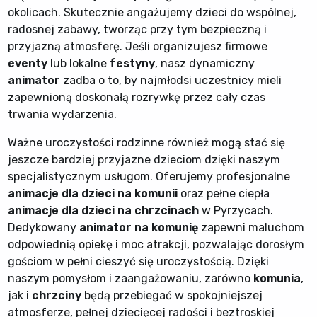
okolicach. Skutecznie angażujemy dzieci do wspólnej,
radosnej zabawy, tworząc przy tym bezpieczną i
przyjazną atmosferę. Jeśli organizujesz firmowe
eventy
lub lokalne
festyny
, nasz dynamiczny
animator
zadba o to, by najmłodsi uczestnicy mieli
zapewnioną doskonałą rozrywkę przez cały czas
trwania wydarzenia.
Ważne uroczystości rodzinne również mogą stać się
jeszcze bardziej przyjazne dzieciom dzięki naszym
specjalistycznym usługom. Oferujemy profesjonalne
animacje dla dzieci na komunii
oraz pełne ciepła
animacje dla dzieci na chrzcinach
w Pyrzycach.
Dedykowany
animator na komunię
zapewni maluchom
odpowiednią opiekę i moc atrakcji, pozwalając dorosłym
gościom w pełni cieszyć się uroczystością. Dzięki
naszym pomysłom i zaangażowaniu, zarówno
komunia
,
jak i
chrzciny
będą przebiegać w spokojniejszej
atmosferze, pełnej dziecięcej radości i beztroskiej