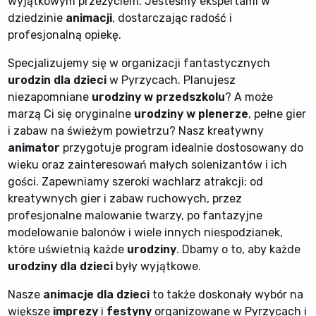
wyjątkowym przeżyciem. Jesteśmy ekspertami w
dziedzinie
animacji
, dostarczając radość i
profesjonalną opiekę.
Specjalizujemy się w organizacji fantastycznych
urodzin dla dzieci
w Pyrzycach. Planujesz
niezapomniane
urodziny w przedszkolu
? A może
marzą Ci się oryginalne
urodziny w plenerze
, pełne gier
i zabaw na świeżym powietrzu? Nasz kreatywny
animator
przygotuje program idealnie dostosowany do
wieku oraz zainteresowań małych solenizantów i ich
gości. Zapewniamy szeroki wachlarz atrakcji: od
kreatywnych gier i zabaw ruchowych, przez
profesjonalne malowanie twarzy, po fantazyjne
modelowanie balonów i wiele innych niespodzianek,
które uświetnią każde
urodziny
. Dbamy o to, aby każde
urodziny dla dzieci
były wyjątkowe.
Nasze
animacje dla dzieci
to także doskonały wybór na
większe
imprezy
i
festyny
organizowane w Pyrzycach i