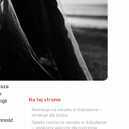
asza
m
Na tej stronie
ogli
Animacje na weselu w Kobylance –
atrakcje dla dzieci
emność
Opieka nocna na weselu w Kobylance
– spokojny wieczór dla rodziców