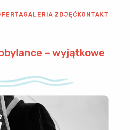
OFERTA
GALERIA ZDJĘĆ
KONTAKT
Kobylance – wyjątkowe
!