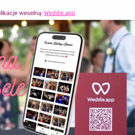
likacje weselną:
Weddie.app