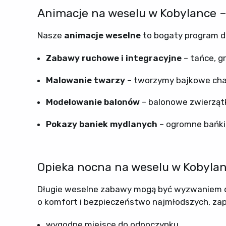
Animacje na weselu w Kobylance – 
Nasze
animacje weselne
to bogaty program d
Zabawy ruchowe i integracyjne
– tańce, g
Malowanie twarzy
– tworzymy bajkowe cha
Modelowanie balonów
– balonowe zwierzątk
Pokazy baniek mydlanych
– ogromne bańki,
Opieka nocna na weselu w Kobylan
Długie weselne zabawy mogą być wyzwaniem dl
o komfort i bezpieczeństwo najmłodszych, zap
wygodne miejsce do odpoczynku,