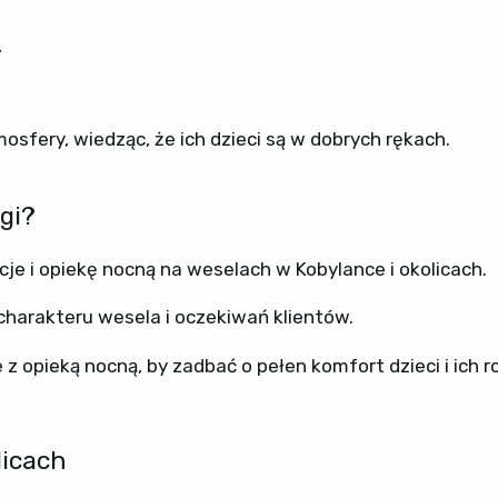
,
sfery, wiedząc, że ich dzieci są w dobrych rękach.
gi?
je i opiekę nocną na weselach w Kobylance i okolicach.
arakteru wesela i oczekiwań klientów.
z opieką nocną, by zadbać o pełen komfort dzieci i ich r
licach