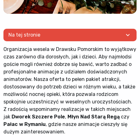
expand_more
Na tej stronie
Organizacja wesela w Drawsku Pomorskim to wyjątkowy
czas zarówno dla dorosłych, jak i dzieci. Aby najmłodsi
goście mogli również dobrze się bawić, warto zadbać o
profesjonalne animacje z udziałem doświadczonych
animatorów. Nasza oferta to pełen pakiet atrakcji,
dostosowany do potrzeb dzieci w różnym wieku, a także
możliwość nocnej opieki, która pozwala rodzicom
spokojnie uczestniczyć w weselnych uroczystościach.
Z radością wspominamy realizacje w takich miejscach
jak
Dworek Szczere Pole
,
Młyn Nad Starą Regą
czy
Pałac w Rymaniu
, gdzie nasze animacje cieszyły się
dużym zainteresowaniem.