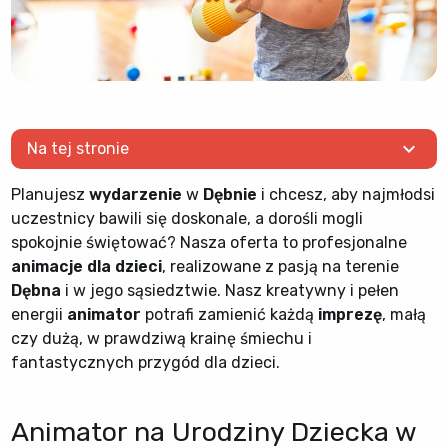
expand_more
Na tej stronie
Planujesz
wydarzenie
w
Dębnie
i chcesz, aby najmłodsi
uczestnicy bawili się doskonale, a dorośli mogli
spokojnie świętować? Nasza oferta to profesjonalne
animacje dla dzieci
, realizowane z pasją na terenie
Dębna
i w jego sąsiedztwie. Nasz kreatywny i pełen
energii
animator
potrafi zamienić każdą
imprezę
, małą
czy dużą, w prawdziwą krainę śmiechu i
fantastycznych przygód dla dzieci.
Animator na Urodziny Dziecka w