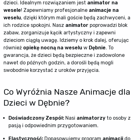
dzieci. Idealnym rozwiązaniem jest
animator na
wesele
! Zapewniamy profesjonalne
animacje na
weselu
, dzięki którym mali goście będą zachwyceni, a
ich rodzice spokojni. Nasz
animator
poprowadzi blok
zabaw, zorganizuje kącik artystyczny i zapewni
dzieciom ciągłą uwagę. Idziemy o krok dalej, oferując
również
opiekę nocną na weselu
w
Dębnie
. To
gwarancja, że dzieci będą bezpieczne i zadowolone
nawet do późnych godzin, a dorośli będą mogli
swobodnie korzystać z uroków przyjęcia.
Co Wyróżnia Nasze Animacje dla
Dzieci w Dębnie?
Doświadczony Zespół:
Nasi
animatorzy
to osoby z
pasją i odpowiednim przygotowaniem.
Elastyczność:
Dopasowujemy program
animacji
do