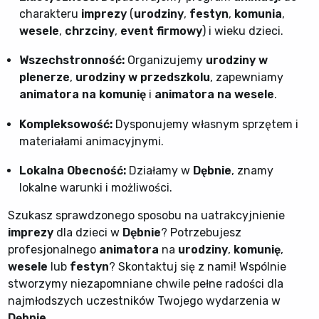
charakteru
imprezy
(
urodziny
,
festyn
,
komunia
,
wesele
,
chrzciny
,
event firmowy
) i wieku dzieci.
Wszechstronność:
Organizujemy
urodziny w
plenerze
,
urodziny w przedszkolu
, zapewniamy
animatora na komunię
i
animatora na wesele
.
Kompleksowość:
Dysponujemy własnym sprzętem i
materiałami animacyjnymi.
Lokalna Obecność:
Działamy w
Dębnie
, znamy
lokalne warunki i możliwości.
Szukasz sprawdzonego sposobu na uatrakcyjnienie
imprezy
dla dzieci w
Dębnie
? Potrzebujesz
profesjonalnego
animatora
na
urodziny
,
komunię
,
wesele
lub
festyn
? Skontaktuj się z nami! Wspólnie
stworzymy niezapomniane chwile pełne radości dla
najmłodszych uczestników Twojego wydarzenia w
Dębnie
.