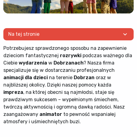
expand_more
Na tej stronie
Potrzebujesz sprawdzonego sposobu na zapewnienie
dzieciom fantastycznej
rozrywki
podczas ważnego dla
Ciebie
wydarzenia
w
Dobrzanach
? Nasza firma
specjalizuje się w dostarczaniu profesjonalnych
animacji dla dzieci
na terenie
Dobrzan
oraz w
najbliższej okolicy. Dzięki naszej pomocy każda
impreza
, na której obecni są najmłodsi, staje się
prawdziwym sukcesem – wypełnionym śmiechem,
twórczą aktywnością i ogromną dawką radości. Nasz
zaangażowany
animator
to pewność wspaniałej
atmosfery i uśmiechniętych buzi.