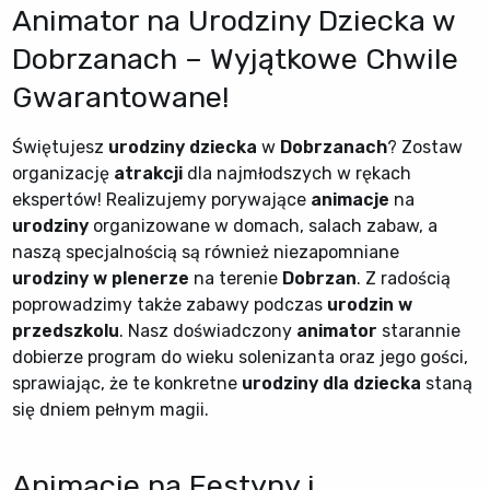
Animator na Urodziny Dziecka w
Dobrzanach – Wyjątkowe Chwile
Gwarantowane!
Świętujesz
urodziny dziecka
w
Dobrzanach
? Zostaw
organizację
atrakcji
dla najmłodszych w rękach
ekspertów! Realizujemy porywające
animacje
na
urodziny
organizowane w domach, salach zabaw, a
naszą specjalnością są również niezapomniane
urodziny w plenerze
na terenie
Dobrzan
. Z radością
poprowadzimy także zabawy podczas
urodzin w
przedszkolu
. Nasz doświadczony
animator
starannie
dobierze program do wieku solenizanta oraz jego gości,
sprawiając, że te konkretne
urodziny dla dziecka
staną
się dniem pełnym magii.
Animacje na Festyny i