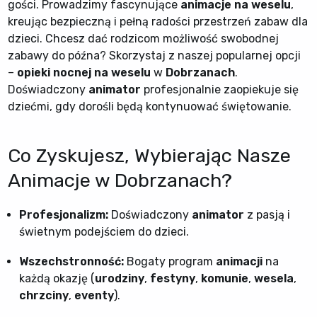
gości. Prowadzimy fascynujące
animacje na weselu
,
kreując bezpieczną i pełną radości przestrzeń zabaw dla
dzieci. Chcesz dać rodzicom możliwość swobodnej
zabawy do późna? Skorzystaj z naszej popularnej opcji
–
opieki nocnej na weselu
w
Dobrzanach
.
Doświadczony
animator
profesjonalnie zaopiekuje się
dziećmi, gdy dorośli będą kontynuować świętowanie.
Co Zyskujesz, Wybierając Nasze
Animacje w Dobrzanach?
Profesjonalizm:
Doświadczony
animator
z pasją i
świetnym podejściem do dzieci.
Wszechstronność:
Bogaty program
animacji
na
każdą okazję (
urodziny
,
festyny
,
komunie
,
wesela
,
chrzciny
,
eventy
).