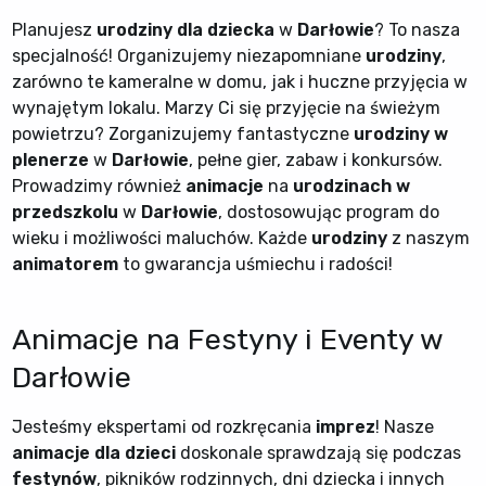
Planujesz
urodziny dla dziecka
w
Darłowie
? To nasza
specjalność! Organizujemy niezapomniane
urodziny
,
zarówno te kameralne w domu, jak i huczne przyjęcia w
wynajętym lokalu. Marzy Ci się przyjęcie na świeżym
powietrzu? Zorganizujemy fantastyczne
urodziny w
plenerze
w
Darłowie
, pełne gier, zabaw i konkursów.
Prowadzimy również
animacje
na
urodzinach w
przedszkolu
w
Darłowie
, dostosowując program do
wieku i możliwości maluchów. Każde
urodziny
z naszym
animatorem
to gwarancja uśmiechu i radości!
Animacje na Festyny i Eventy w
Darłowie
Jesteśmy ekspertami od rozkręcania
imprez
! Nasze
animacje dla dzieci
doskonale sprawdzają się podczas
festynów
, pikników rodzinnych, dni dziecka i innych