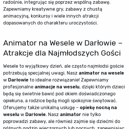
radośnie, integrując się poprzez wspólną zabawę.
Zapewniamy kreatywne gry, zabawy z chustą
animacyjną, konkursy i wiele innych atrakcji
dopasowanych do charakteru uroczystości.
Animator na Wesele w Darłowie –
Atrakcje dla Najmłodszych Gości
Wesele to wyjątkowy dzień, ale często najmłodsi goście
potrzebują specjalnej uwagi. Nasz
animator na wesele
w
Darłowie
to idealne rozwiązanie! Zapewniamy
profesjonalne
animacje na weselu
, dzięki którym dzieci
będą się świetnie bawić pod okiem doświadczonego
opiekuna, a rodzice będą mogli spokojnie świętować.
Oferujemy także unikalną usługę –
opiekę nocną na
weselu
w
Darłowie
. Nasz
animator
nie tylko
poprowadzi zabawy, ale również zajmie się dziećmi do
późnych godzin wieczornych lub nocnych, zapewniając