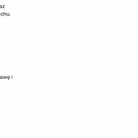
az
echu.
awę i