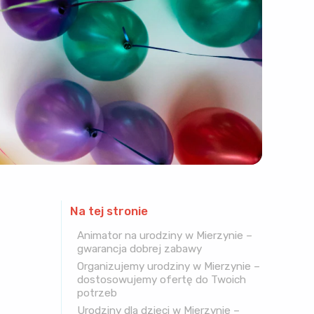
Na tej stronie
Animator na urodziny w Mierzynie –
gwarancja dobrej zabawy
Organizujemy urodziny w Mierzynie –
dostosowujemy ofertę do Twoich
potrzeb
Urodziny dla dzieci w Mierzynie –